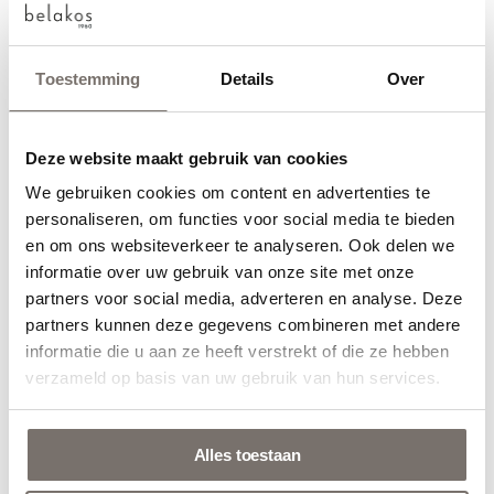
Toestemming
Details
Over
Ik ga ermee akkoord dat Belakos mijn persoonlijke
gegevens verzamelt en verwerkt volgens het
Privacybeleid
.
Deze website maakt gebruik van cookies
We gebruiken cookies om content en advertenties te
Choose your language
Verzenden
personaliseren, om functies voor social media te bieden
en om ons websiteverkeer te analyseren. Ook delen we
Engels
informatie over uw gebruik van onze site met onze
partners voor social media, adverteren en analyse. Deze
partners kunnen deze gegevens combineren met andere
Nederlands
informatie die u aan ze heeft verstrekt of die ze hebben
Niet zomaar een vloer, jóuw vloer!
verzameld op basis van uw gebruik van hun services.
Bekijk catalogus
Alles toestaan