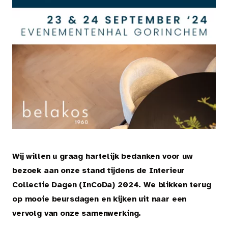
Tapijt
Kleed.
Over Belakos
Dealer worden
Stalen aanvragen
Wij willen u graag hartelijk bedanken voor uw
Veel gestelde vragen
bezoek aan onze stand tijdens de Interieur
Onderhoudsadvies en leginstructies
Collectie Dagen (InCoDa) 2024. We blikken terug
op mooie beursdagen en kijken uit naar een
Over de vloer bij ...
vervolg van onze samenwerking.
Roomvisualisatie