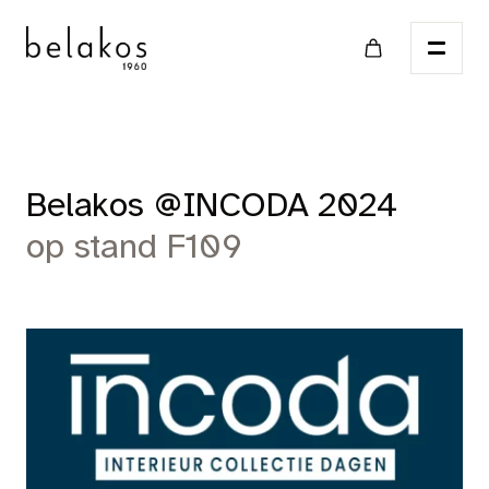
Home
Belakos @INCODA 2024
op stand F109
Verkooppunten
Catalogus
PVC