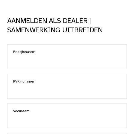
AANMELDEN ALS DEALER |
SAMENWERKING UITBREIDEN
Call me back by fax
Bedrijfsnaam*
KVK-nummer
Voornaam