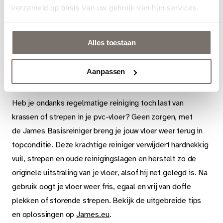
verzameld op basis van uw gebruik van hun services.
Alles toestaan
Zo herstel én bescherm je jouw pvc-vloer
Aanpassen
Heb je ondanks regelmatige reiniging toch last van
krassen of strepen in je pvc-vloer? Geen zorgen, met
de James Basisreiniger breng je jouw vloer weer terug in
topconditie. Deze krachtige reiniger verwijdert hardnekkig
vuil, strepen en oude reinigingslagen en herstelt zo de
originele uitstraling van je vloer, alsof hij net gelegd is. Na
gebruik oogt je vloer weer fris, egaal en vrij van doffe
plekken of storende strepen. Bekijk de uitgebreide tips
en oplossingen op
James.eu
.