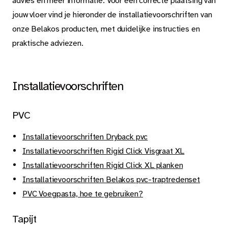
Tapijt
advies en meer informatie. Voor een correcte plaatsing van
jouw vloer vind je hieronder de installatievoorschriften van
onze Belakos producten, met duidelijke instructies en
Kleed.
praktische adviezen.
Over Belakos
Installatievoorschriften
PVC
Dealer worden
Installatievoorschriften Dryback pvc
Stalen aanvragen
Installatievoorschriften Rigid Click Visgraat XL
Veel gestelde vragen
Installatievoorschriften Rigid Click XL planken
Installatievoorschriften Belakos pvc-traptredenset
Onderhoudsadvies en leginstructies
PVC Voegpasta, hoe te gebruiken?
Over de vloer bij ...
Tapijt
Roomvisualisatie