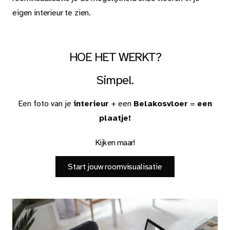
Tapijt
eigen interieur te zien.
Kleed.
HOE HET WERKT?
Over Belakos
Simpel.
Een foto van je
interieur
+ een
Belakosvloer
=
een
plaatje!
Dealer worden
Kijken maar!
Stalen aanvragen
Veel gestelde vragen
Start jouw roomvisualisatie
Onderhoudsadvies en leginstructies
Over de vloer bij ...
Roomvisualisatie