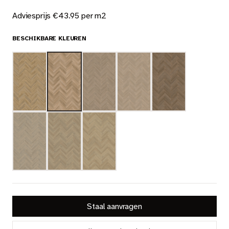
Nieuws
Adviesprijs €43.95 per m2
Dealer login
BESCHIKBARE KLEUREN
Contact
Zoeken op deze website
NL
Staal aanvragen