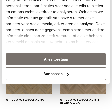
Choose your language
STEL EEN VLOERKLEED OP MAAT SAMEN
personaliseren, om functies voor social media te bieden
en om ons websiteverkeer te analyseren. Ook delen we
Engels
informatie over uw gebruik van onze site met onze
partners voor social media, adverteren en analyse. Deze
partners kunnen deze gegevens combineren met andere
Nederlands
informatie die u aan ze heeft verstrekt of die ze hebben
Gerelateerde producten
Bekijk catalogus
verzameld op basis van uw gebruik van hun services.
Alles toestaan
Aanpassen
ATTICO VISGRAAT XL 80
ATTICO VISGRAAT XL 81 |
RIGID CLICK