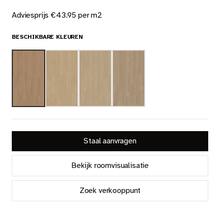
Nieuws
Adviesprijs €43.95 per m2
Dealer login
BESCHIKBARE KLEUREN
Contact
Zoeken op deze website
NL
Staal aanvragen
Bekijk roomvisualisatie
Zoek verkooppunt