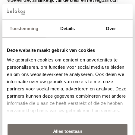
vloeren die, afhankelijk van de kleur én het legpatroon
waarvoor je kiest, zorgen voor een uitstraling die past bij
de wensen.
Toestemming
Details
Over
De XL-planken uit de Belakos pvc-collectie bieden een
tijdloze uitstraling en zijn perfect voor elk interieur, van
modern tot klassiek en geschikt voor woninginrichting en
Deze website maakt gebruik van cookies
projectinrichting.
We gebruiken cookies om content en advertenties te
Choose your language
personaliseren, om functies voor social media te bieden
Ontdek met de Belakos roomvisualisatie tool hoe deze
en om ons websiteverkeer te analyseren. Ook delen we
Engels
informatie over uw gebruik van onze site met onze
vloer, én deze kleur, in jouw ruimte staat en vraag gratis
partners voor social media, adverteren en analyse. Deze
stalen op.
partners kunnen deze gegevens combineren met andere
Nederlands
informatie die u aan ze heeft verstrekt of die ze hebben
verzameld op basis van uw gebruik van hun services.
LEG- EN ONDERHOUD
Alles toestaan