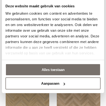
LEG- EN ONDERHOUD
Deze website maakt gebruik van cookies
We gebruiken cookies om content en advertenties te
PVC VOORDELEN
Choose your language
personaliseren, om functies voor social media te bieden
en om ons websiteverkeer te analyseren. Ook delen we
Engels
STEL EEN VLOERKLEED OP MAAT SAMEN
informatie over uw gebruik van onze site met onze
partners voor social media, adverteren en analyse. Deze
partners kunnen deze gegevens combineren met andere
Nederlands
informatie die u aan ze heeft verstrekt of die ze hebben
verzameld op basis van uw gebruik van hun services.
Gerelateerde producten
Bekijk catalogus
Alles toestaan
Aanpassen