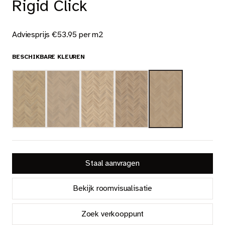
Rigid Click
Nieuws
Dealer login
Adviesprijs €53.95 per m2
Contact
BESCHIKBARE KLEUREN
Zoeken op deze website
NL
Staal aanvragen
Bekijk roomvisualisatie
Zoek verkooppunt