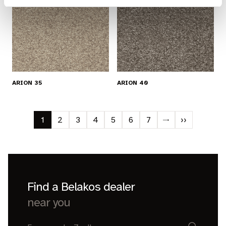
ARION 35
ARION 40
1
2
3
4
5
6
7
››
Find a Belakos dealer
near you