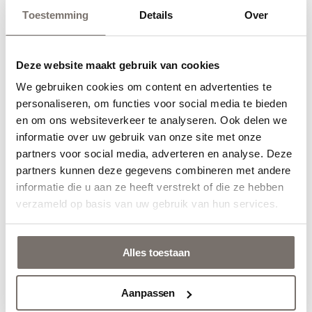
Toestemming
Details
Over
Deze website maakt gebruik van cookies
We gebruiken cookies om content en advertenties te
Choose your language
ANDAZ 98
ARION 04
personaliseren, om functies voor social media te bieden
en om ons websiteverkeer te analyseren. Ook delen we
Engels
informatie over uw gebruik van onze site met onze
partners voor social media, adverteren en analyse. Deze
partners kunnen deze gegevens combineren met andere
Nederlands
informatie die u aan ze heeft verstrekt of die ze hebben
verzameld op basis van uw gebruik van hun services.
Alles toestaan
ARION 27
ARION 30
Aanpassen